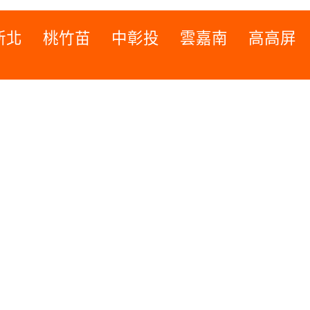
新北
桃竹苗
中彰投
雲嘉南
高高屏
桃竹苗
高高屏