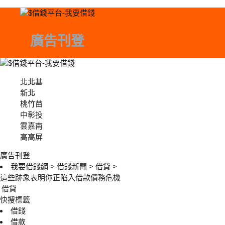
廣告刊登
北北基
北北基
新北
桃竹苗
中彰投
中彰投
雲嘉南
高高屏
廣告刊登
我要借錢網
>
借錢新聞
>
借貸
>
這些跡象表明你正陷入借款債務危機
借貸
快搜標籤
借錢
借款