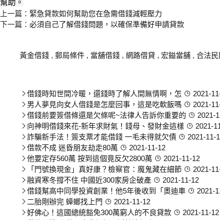
幫助。
上一篇：
緊急貸款如何幫助您在急需借錢減輕壓力
下一篇：
必須自己了解借錢問題，以確保準備好申請貸款
關鍵字
黃金借錢
,
郵局條件
,
當舖借錢
,
網路借貸
,
宏鎰當舖
,
合法民
全部文章
借錢時知世間冷暖，還錢時了解人間無情啊，怎
2021-11
男人夢見向女人借錢是怎麼回事，這是吃軟飯嗎
2021-11
借錢前要簽借條還是欠條呢~法律人告訴你重要的
2021-1
向神明借錢來花-新年求財氣！錢母、發財金這樣
2021-1
詐騙新手法！簽支票才能借錢 一毛未得就欠債
2021-11-
借款不成 迷昏朋友劫走80萬
2021-11-12
他要定存560萬 按到這個竟反欠2800萬
2021-11-12
「門號換現金」真好康？檢察官：魔鬼藏在細節
2021-11
融資寒冬撐不住 中國近300家房企破產
2021-11-12
借錢幫高中同學投資創業！他5年後收到「奧迪車
2021-1
二胎剛辦完 蟑螂找上門
2021-11-12
好佛心！這國總統豁免300萬窮人的不良貸款
2021-11-12