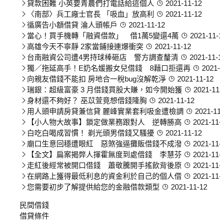
貸款困難 小英要青農們打電話給這個人
2021-11-12
〈南部〉兵工廠士官長 「吸血」放高利
2021-11-12
循廣告小額借貸 淪人頭帳戶
2021-11-12
當心！買手機轉「融資借款」 借1萬5變還4萬
2021-11-
高雄今天不寧靜 2家當鋪接連爆衝突
2021-11-12
台南融資公司遭4男持球棒砸店 警方調查釐清
2021-11-
獨／拖延高手！E奶名媛搬女兒借錢 8藉口拒還再
2021-
向親友借錢不能扣 房地合一稅bug沒解乾淨
2021-11-12
瑞銀：超級富豪 3 月借錢買股大賺，如今開始獲
2021-11
身材還不夠好？ 巫苡萱竟想借錢隆胸
2021-11-12
用人頭申請房貸兼信貸 麗峰實業套利吸金遭檢調
2021-11
【小人物大故事】鎖定做業務跟對人 逆轉勝高
2021-11
白吃白喝成習慣！ 剃光頭男借錢又騷擾
2021-11-12
廟口生意回穩遭眼紅 惡煞強逼攤販借錢不成潑
2021-11
【全文】扁案揭弊人揮霍無度到處借錢 李慧芬
2021-11
走紅後經常被開口借錢 蕭敬騰開手搖飲背後原
2021-11
在網路上獲得最低利息的資金利於自己的個人借
2021-11
您需要初步了解提供給您的金融借款類型
2021-11-12
民間借錢
借貸條件