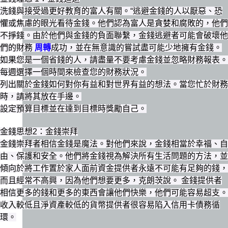
洗錢與接受過更好教育的富人有關。“逃避金錢的人以厭惡、恐
懼或焦慮的眼光看待金錢。他們認為富人是貪婪和腐敗的，他們
不掙錢。由於他們與金錢的負面聯繫，金錢逃避者可能會破壞他
們的財務
周轉
成功，並在無意識的嘗試盡可能少地擁有金錢。
如果您是一個省錢的人，請盡量不要考慮金錢並忽略財務報表。
每週選擇一個時間來檢查您的財務狀況。
列出關於金錢如何對你有益和對世界有益的想法。當您忙於財務
時，請將其放在手邊。
設定預算目標並在達到目標時獎勵自己。
金錢思想2：金錢崇拜
金錢崇拜者相信金錢是魔法。對他們來說，金錢相當於幸福、自
由、保護和安全。他們將金錢視為解決所有生活問題的方法，並
傾向於將工作置於家人面前資金提供者永遠不可能有足夠的錢，
而且經常不高興，因為他們想要更多，克朗茨說。 金錢提供者
相信更多的錢和更多的東西會讓他們快樂，他們可能容易超支。
收入較低且淨資產較低的貨幣提供者很容易陷入信用卡債務循
環。