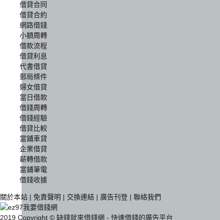
借貸合同
借貸合約
網路借錢
小額周轉
借款流程
借貸利息
代書借貸
郵局條件
婦女借貸
當日借款
借錢周轉
借錢經驗
借貸比較
當鋪車貸
企業借貸
薪轉借款
當鋪筆電
借錢收據
關於本站
|
免責聲明
|
交換連結
|
廣告刊登
|
聯絡我們
2019 Copyright © 缺錢就來借錢網 - 快速借錢的廣告平台