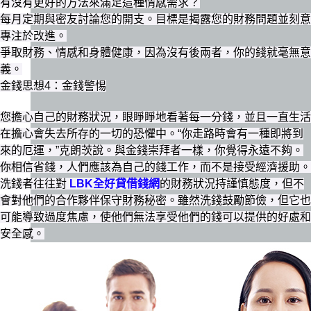
有沒有更好的方法來滿足這種情感需求？
每月定期與密友討論您的開支。目標是揭露您的財務問題並刻意
專注於改進。
爭取財務、情感和身體健康，因為沒有後兩者，你的錢就毫無意
義。
金錢思想4：金錢警惕
您擔心自己的財務狀況，眼睜睜地看著每一分錢，並且一直生活
在擔心會失去所存的一切的恐懼中。“你走路時會有一種即將到
來的厄運，”克朗茨說。與金錢崇拜者一樣，你覺得永遠不夠。
你相信省錢，人們應該為自己的錢工作，而不是接受經濟援助。
洗錢者往往對
LBK全好貸借錢網
的財務狀況持謹慎態度，但不
會對他們的合作夥伴保守財務秘密。雖然洗錢鼓勵節儉，但它也
可能導致過度焦慮，使他們無法享受他們的錢可以提供的好處和
安全感。