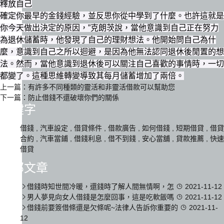
釋放自己
確定你最早的金錢經驗，並反思你從中學到了什麼。也許這就是
你今天做出決定的原因，”克朗茨說，當他意識到自己正在努力
為退休儲蓄時，他發現了自己的理財想法。他開始問自己為什
麼，意識到自己之所以迴避，是因為他無法認同退休後閒置的想
法。然而，當他意識到退休後可以關注自己喜歡的事情時，一切
都變了。這種思維轉變導致其每月儲蓄增加了兩倍。
上一篇：
有許多不同種類的靈活和非靈活借款可以幫助您
下一篇：
防止借錢不還破壞你們的關係
關鍵字
借錢
,
汽車設定
,
借貸條件
,
借款廣告
,
如何借錢
,
短期借貸
,
借貸
合約
,
汽車當鋪
,
借錢利息
,
借不到錢
,
安心當舖
,
貸款推薦
,
快速
借貸
全部文章
借錢時知世間冷暖，還錢時了解人間無情啊，怎
2021-11-12
男人夢見向女人借錢是怎麼回事，這是吃軟飯嗎
2021-11-12
借錢前要簽借條還是欠條呢~法律人告訴你重要的
2021-11-
12