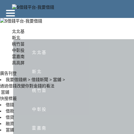
廣告刊登
北北基
新北
桃竹苗
北北基
新北
中彰投
北北基
雲嘉南
高高屏
中彰投
雲嘉南
新北
廣告刊登
我要借錢網
>
借錢新聞
>
當鋪
>
通過借錢改變你對金錢的看法
桃竹苗
當鋪
快搜標籤
借錢
中彰投
借款
借貸
融資
雲嘉南
當鋪