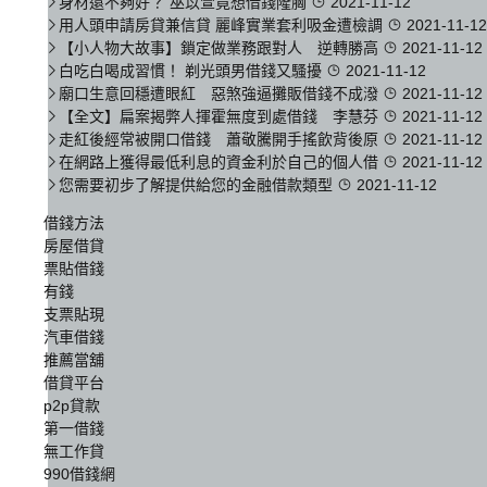
身材還不夠好？ 巫苡萱竟想借錢隆胸
2021-11-12
用人頭申請房貸兼信貸 麗峰實業套利吸金遭檢調
2021-11-12
【小人物大故事】鎖定做業務跟對人 逆轉勝高
2021-11-12
白吃白喝成習慣！ 剃光頭男借錢又騷擾
2021-11-12
廟口生意回穩遭眼紅 惡煞強逼攤販借錢不成潑
2021-11-12
【全文】扁案揭弊人揮霍無度到處借錢 李慧芬
2021-11-12
走紅後經常被開口借錢 蕭敬騰開手搖飲背後原
2021-11-12
在網路上獲得最低利息的資金利於自己的個人借
2021-11-12
您需要初步了解提供給您的金融借款類型
2021-11-12
借錢方法
房屋借貸
票貼借錢
有錢
支票貼現
汽車借錢
推薦當舖
借貸平台
p2p貸款
第一借錢
無工作貸
990借錢網