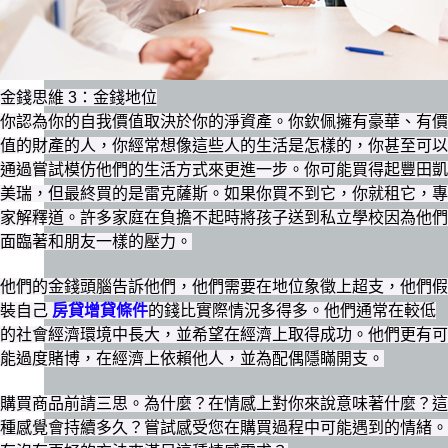
金錢思維 3：金錢地位
你認為你的自我價值取決於你的淨資產。你欽佩擁有豪華、有價
值的財產的人，你經常想像這些人的生活是怎樣的，你甚至可以
通過嘗試模仿他們的生活方式來更進一步。你可能買得起豐田凱
美瑞，但最終買的是雷克薩斯。如果你買不到它，你就租它，專
家解釋道。許多家庭在負擔不起時將孩子送到私立學校因為他們
面臨著和朋友一樣的壓力。
他們的金錢頭腦告訴他們，他們需要在地位象徵上超支，他們假
裝自己
房貸增貸條件
的錢比實際情況多得多。他們通常在較低
的社會經濟環境中長大，並希望在經濟上取得成功。他們更有可
能過度賭博，在經濟上依賴他人，並為配偶隱瞞開支。
購買商品前請三思。為什麼？在情感上對你來說意味著什麼？這
種感覺會持續多久？嘗試感受您在購買過程中可能遇到的情緒。