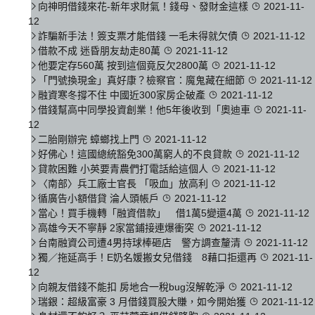
向神明借錢來花-新年求財氣！錢母、發財金這樣
2021-11-
12
詐騙新手法！簽支票才能借錢 一毛未得就欠債
2021-11-12
借款不成 迷昏朋友劫走80萬
2021-11-12
他要定存560萬 按到這個竟反欠2800萬
2021-11-12
「門號換現金」真好康？檢察官：魔鬼藏在細節
2021-11-12
融資寒冬撐不住 中國近300家房企破產
2021-11-12
借錢幫高中同學投資創業！他5年後收到「奧迪車
2021-11-
12
二胎剛辦完 蟑螂找上門
2021-11-12
好佛心！這國總統豁免300萬窮人的不良貸款
2021-11-12
貸款困難 小英要青農們打電話給這個人
2021-11-12
〈南部〉兵工廠士官長 「吸血」放高利
2021-11-12
循廣告小額借貸 淪人頭帳戶
2021-11-12
當心！買手機轉「融資借款」 借1萬5變還4萬
2021-11-12
高雄今天不寧靜 2家當鋪接連爆衝突
2021-11-12
台南融資公司遭4男持球棒砸店 警方調查釐清
2021-11-12
獨／拖延高手！E奶名媛搬女兒借錢 8藉口拒還再
2021-11-
12
向親友借錢不能扣 房地合一稅bug沒解乾淨
2021-11-12
瑞銀：超級富豪 3 月借錢買股大賺，如今開始獲
2021-11-12