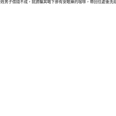
男子借錢不成，就誘騙其喝下摻有安眠藥的咖啡，帶回住處後洗劫一空