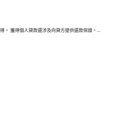
。 獲得個人貸款還涉及向貸方提供還款保證。...