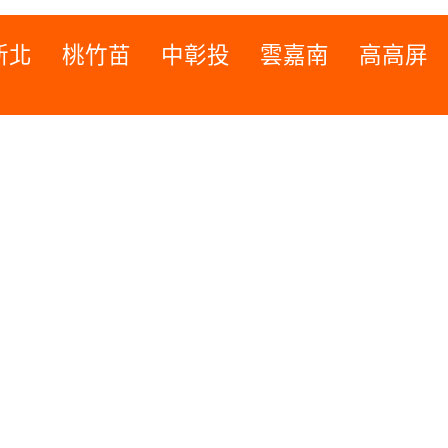
新北
桃竹苗
中彰投
雲嘉南
高高屏
桃竹苗
高高屏