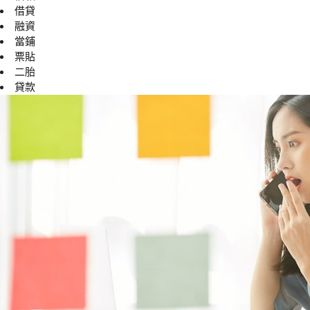
借貸
融資
當鋪
票貼
二胎
貸款