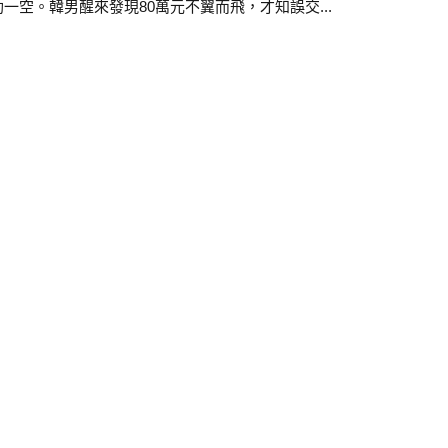
。韓男醒來發現80萬元不翼而飛，才知誤交...