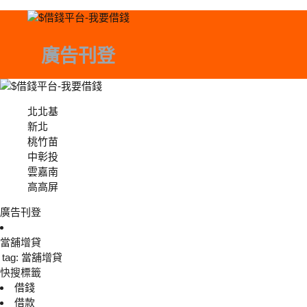
廣告刊登
北北基
北北基
新北
桃竹苗
中彰投
中彰投
雲嘉南
高高屏
廣告刊登
當舖增貸
tag: 當舖增貸
快搜標籤
借錢
借款