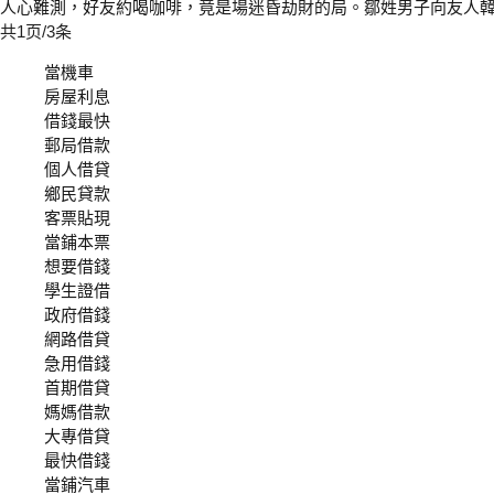
人心難測，好友約喝咖啡，竟是場迷昏劫財的局。鄒姓男子向友人韓姓
共1页/3条
當機車
房屋利息
借錢最快
郵局借款
個人借貸
鄉民貸款
客票貼現
當鋪本票
想要借錢
學生證借
政府借錢
網路借貸
急用借錢
首期借貸
媽媽借款
大專借貸
最快借錢
當鋪汽車