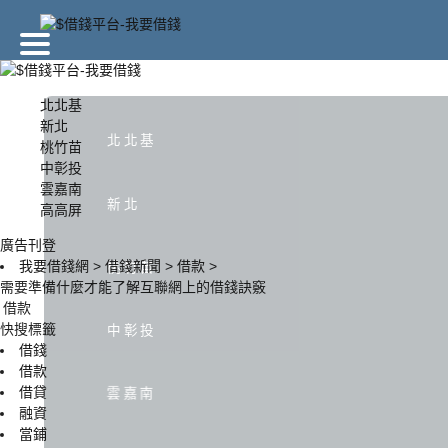
廣告刊登
北北基
新北
北北基
桃竹苗
北北基
新北
中彰投
雲嘉南
新北
高高屏
中彰投
雲嘉南
廣告刊登
我要借錢網
>
借錢新聞
>
借款
>
桃竹苗
需要準備什麼才能了解互聯網上的借錢訣竅
借款
快搜標籤
中彰投
借錢
借款
借貸
雲嘉南
融資
當鋪