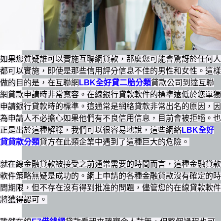
如果您質疑誰可以實施互聯網貸款，那麼您可能會驚訝於任何人
都可以實施，即使是那些信用評分信息不佳的男性和女性。這樣
做的目的是，在互聯網
LBK全好貸二胎分類
貸款公司到達互聯
網貸款申請時非常寬容。在線銀行貸款軟件的標準遠低於您單獨
申請銀行貸款時的標準。這通常是網絡貸款非常出名的原因，因
為申請人不必擔心如果他們有不良信用信息，目前會被拒絕。也
正是出於這種解釋，我們可以很容易地說，這些網絡
LBK全好
貸貸款分類
貸方在此類企業中遇到了這種巨大的危險。
就在線金融貸款被接受之前通常需要的時間而言，這種金融貸款
軟件策略無疑是成功的。網上申請的各種金融貸款沒有確定的時
間期限，但不存在沒有得到批准的問題，儘管您的在線貸款軟件
將獲得認可。