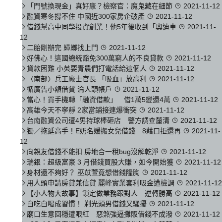
「門號換現金」真好康？檢察官：魔鬼藏在細節
2021-11-12
融資寒冬撐不住 中國近300家房企破產
2021-11-12
借錢幫高中同學投資創業！他5年後收到「奧迪車
2021-11-
12
二胎剛辦完 蟑螂找上門
2021-11-12
好佛心！這國總統豁免300萬窮人的不良貸款
2021-11-12
貸款困難 小英要青農們打電話給這個人
2021-11-12
〈南部〉兵工廠士官長 「吸血」放高利
2021-11-12
循廣告小額借貸 淪人頭帳戶
2021-11-12
當心！買手機轉「融資借款」 借1萬5變還4萬
2021-11-12
高雄今天不寧靜 2家當鋪接連爆衝突
2021-11-12
台南融資公司遭4男持球棒砸店 警方調查釐清
2021-11-12
獨／拖延高手！E奶名媛搬女兒借錢 8藉口拒還再
2021-11-
12
向親友借錢不能扣 房地合一稅bug沒解乾淨
2021-11-12
瑞銀：超級富豪 3 月借錢買股大賺，如今開始獲
2021-11-12
身材還不夠好？ 巫苡萱竟想借錢隆胸
2021-11-12
用人頭申請房貸兼信貸 麗峰實業套利吸金遭檢調
2021-11-12
【小人物大故事】鎖定做業務跟對人 逆轉勝高
2021-11-12
白吃白喝成習慣！ 剃光頭男借錢又騷擾
2021-11-12
廟口生意回穩遭眼紅 惡煞強逼攤販借錢不成潑
2021-11-12