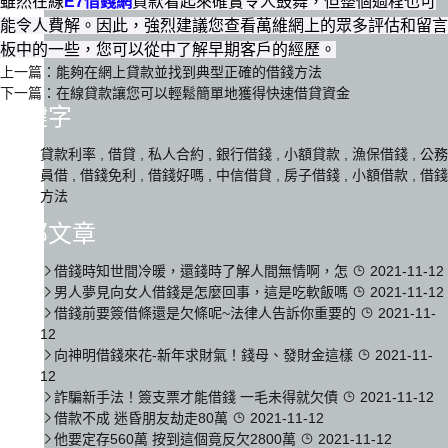
雖然在線
E7借錢網
貸款看起來確實令人鼓舞，但整個過程也可
能令人費解。因此，強烈建議您查看萬維網上的眾多評估和留言
板中的一些，您可以從中了解早期客戶的經歷。
上一篇：
能夠在網上貸款並找到典型正確的借錢方法
下一篇：
在線貸款讓您可以輕鬆簡單地獲得快速借貸資金
關鍵字
貸款利率
,
借貸
,
私人合約
,
銀行借錢
,
小額貸款
,
漁保借錢
,
公務
員借
,
借錢免利
,
借錢好嗎
,
中信借貸
,
房子借錢
,
小額借款
,
借錢
方法
全部文章
借錢時知世間冷暖，還錢時了解人間無情啊，怎
2021-11-12
男人夢見向女人借錢是怎麼回事，這是吃軟飯嗎
2021-11-12
借錢前要簽借條還是欠條呢~法律人告訴你重要的
2021-11-
12
向神明借錢來花-新年求財氣！錢母、發財金這樣
2021-11-
12
詐騙新手法！簽支票才能借錢 一毛未得就欠債
2021-11-12
借款不成 迷昏朋友劫走80萬
2021-11-12
他要定存560萬 按到這個竟反欠2800萬
2021-11-12