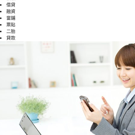
借貸
融資
當鋪
票貼
二胎
貸款