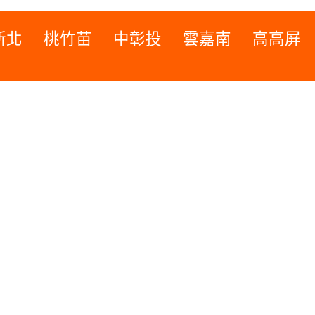
新北
桃竹苗
中彰投
雲嘉南
高高屏
桃竹苗
高高屏