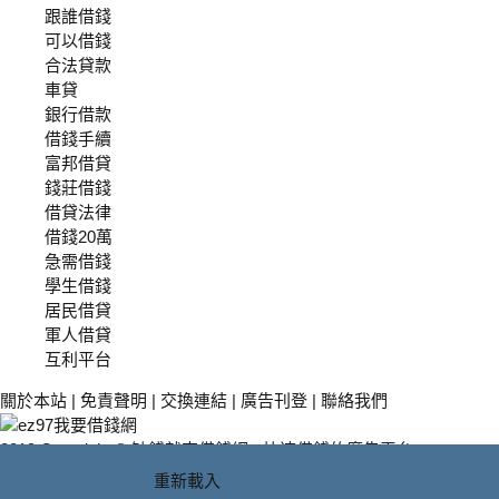
跟誰借錢
可以借錢
合法貸款
車貸
銀行借款
借錢手續
富邦借貸
錢莊借錢
借貸法律
借錢20萬
急需借錢
學生借錢
居民借貸
軍人借貸
互利平台
關於本站
|
免責聲明
|
交換連結
|
廣告刊登
|
聯絡我們
2019 Copyright © 缺錢就來借錢網 - 快速借錢的廣告平台
All Rights Reserved.
重新載入
關於本站
免責聲明
聯盟網站
廣告刊登
聯絡我們