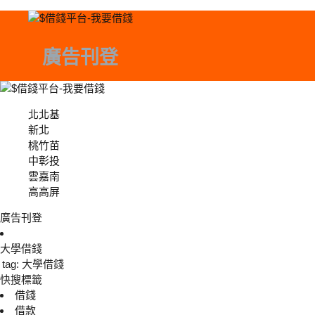
廣告刊登
北北基
北北基
新北
桃竹苗
中彰投
中彰投
雲嘉南
高高屏
廣告刊登
大學借錢
tag: 大學借錢
快搜標籤
借錢
借款