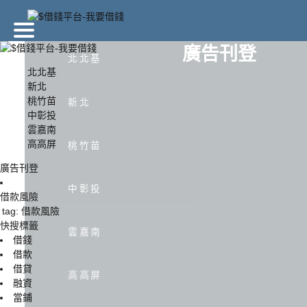
廣告刊登
北北基
北北基
新北
桃竹苗
北北基
新北
新北
中彰投
雲嘉南
高高屏
中彰投
雲嘉南
桃竹苗
廣告刊登
中彰投
借款風險
tag: 借款風險
快搜標籤
雲嘉南
借錢
借款
借貸
高高屏
融資
當鋪