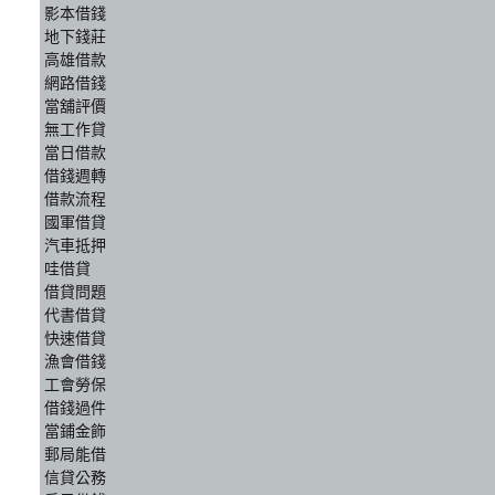
影本借錢
地下錢莊
高雄借款
網路借錢
當舖評價
無工作貸
當日借款
借錢週轉
借款流程
國軍借貸
汽車抵押
哇借貸
借貸問題
代書借貸
快速借貸
漁會借錢
工會勞保
借錢過件
當鋪金飾
郵局能借
信貸公務