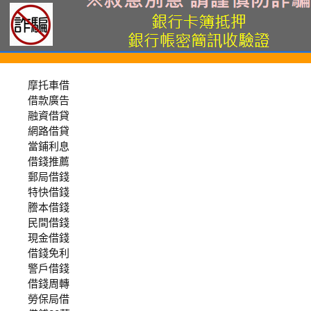
摩托車借
借款廣告
融資借貸
網路借貸
當鋪利息
借錢推薦
郵局借錢
特快借錢
謄本借錢
民間借錢
現金借錢
借錢免利
警戶借錢
借錢周轉
勞保局借