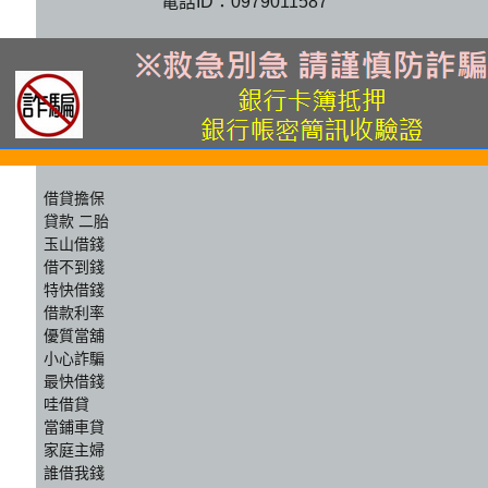
電話ID：0979011587
借貸擔保
貸款 二胎
玉山借錢
借不到錢
特快借錢
借款利率
優質當舖
小心詐騙
最快借錢
哇借貸
當鋪車貸
家庭主婦
誰借我錢