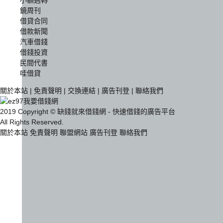
小額週轉
鏡周刊
借貸合同
借款新聞
汽車借錢
借錢投資
民間代書
哇借貸
關於本站
|
免責聲明
|
交換連結
|
廣告刊登
|
聯絡我們
2019 Copyright © 缺錢就來借錢網 - 快速借錢的廣告平台
All Rights Reserved.
關於本站
免責聲明
聯盟網站
廣告刊登
聯絡我們