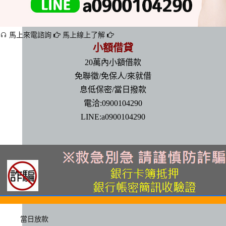
馬上來電諮詢
馬上線上了解
小額借貸
20萬內小額借款
免聯徵/免保人/來就借
息低保密/當日撥款
電洽:0900104290
LINE:a0900104290
當日放款