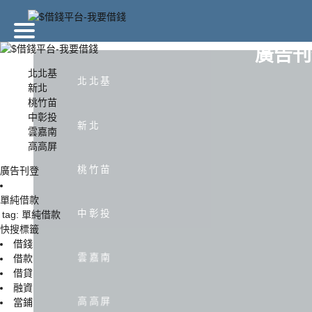
廣告刊
北北基
北北基
新北
桃竹苗
北北基
新北
中彰投
新北
雲嘉南
高高屏
中彰投
雲嘉南
桃竹苗
廣告刊登
單純借款
中彰投
tag: 單純借款
快搜標籤
借錢
雲嘉南
借款
借貸
融資
高高屏
當鋪