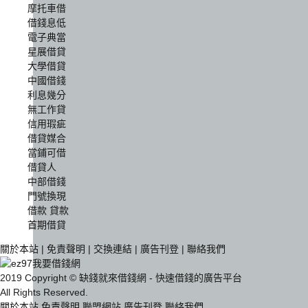
摩托車借
借錢息低
電子典當
星展借貸
大學借貸
中國借錢
利息幾分
無工作貸
信用瑕疵
借貸媒合
當鋪可借
借貸人
中部借錢
門號換現
借款 貸款
首期借貸
關於本站
|
免責聲明
|
交換連結
|
廣告刊登
|
聯絡我們
2019 Copyright © 缺錢就來借錢網 - 快速借錢的廣告平台
All Rights Reserved.
關於本站
免責聲明
聯盟網站
廣告刊登
聯絡我們