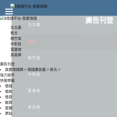
廣告刊登
北北基
北北基
新北
桃竹苗
北北基
新北
新北
中彰投
雲嘉南
高高屏
中彰投
雲嘉南
桃竹苗
廣告刊登
我要借錢網
>
借錢廣告牆
>
新北
>
中彰投
強力過件
快搜標籤
借錢
雲嘉南
借款
借貸
融資
高高屏
當鋪
票貼