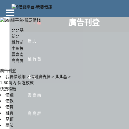
廣告刊登
北北基
北北基
新北
新北
桃竹苗
北北基
新北
桃竹
中彰投
雲嘉南
桃竹苗
高高屏
中彰投
雲嘉南
高高
廣告刊登
我要借錢網
>
借錢廣告牆
>
北北基
>
中彰投
1-50萬內 保證放款
快搜標籤
借錢
雲嘉南
借款
借貸
融資
高高屏
當鋪
票貼